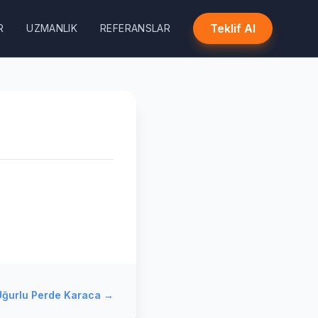
Teklif Al
R
UZMANLIK
REFERANSLAR
Uğurlu Perde Karaca
→