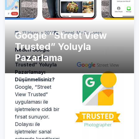
Google “Street View
12 Haziran 2016
Genel
,
My Business
Trusted” Yoluyla
Neden Google
Pazarlama
“Street View
Trusted” Yoluyla
Pazarlamayı
Düşünmelisiniz?
Google, “Street
View Trusted”
uygulaması ile
işletmelere ciddi bir
fırsat sunuyor.
Dolayısı ile
işletmeler sanal