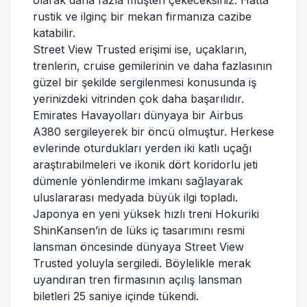
olarak daha fazla müşteri çekeceksiniz. Hatta
rustik ve ilginç bir mekan firmanıza cazibe
katabilir.
Street View Trusted erişimi ise, uçakların,
trenlerin, cruise gemilerinin ve daha fazlasının
güzel bir şekilde sergilenmesi konusunda iş
yerinizdeki vitrinden çok daha başarılıdır.
Emirates Havayolları dünyaya bir Airbus
A380 sergileyerek bir öncü olmuştur. Herkese
evlerinde oturdukları yerden iki katlı uçağı
araştırabilmeleri ve ikonik dört koridorlu jeti
dümenle yönlendirme imkanı sağlayarak
uluslararası medyada büyük ilgi topladı.
Japonya en yeni yüksek hızlı treni Hokuriki
ShinKansen’in de lüks iç tasarımını resmi
lansman öncesinde dünyaya Street View
Trusted yoluyla sergiledi. Böylelikle merak
uyandıran tren firmasının açılış lansman
biletleri 25 saniye içinde tükendi.